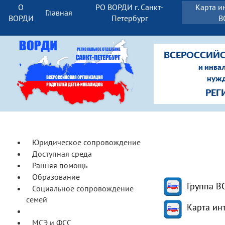
О
РО ВОРДИ г. Санкт-
Карта и
Главная
ВОРДИ
Петербург
В
ВСЕРОССИЙС
и инва
нужд
РЕГ
Юридическое сопровождение
Доступная среда
Ранняя помощь
Образование
Группа В
Социальное сопровождение
семей
Карта ин
Реабилитация и СКЛ
МСЭ и ФСС