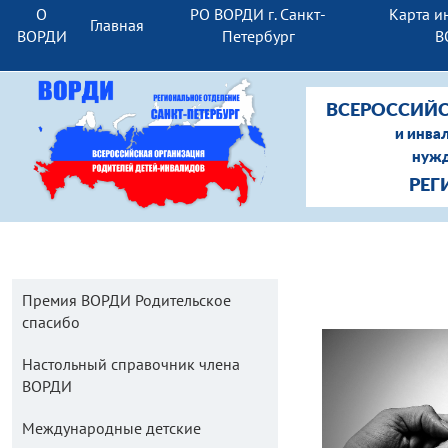
О
РО ВОРДИ г. Санкт-
Карта и
Главная
ВОРДИ
Петербург
В
ВСЕРОССИЙС
и инва
нужд
РЕГ
Премия ВОРДИ Родительское
спасибо
Настольный справочник члена
ВОРДИ
Международные детские