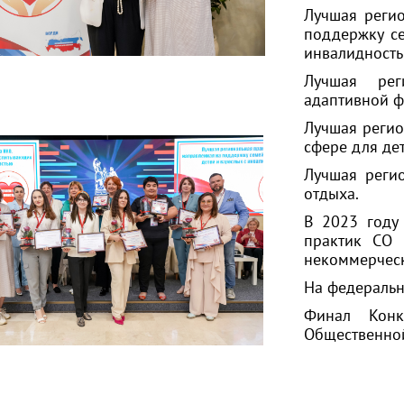
Лучшая регио
поддержку се
инвалидност
Лучшая ре
адаптивной ф
Лучшая регио
сфере для де
Лучшая реги
отдыха.
В 2023 году
практик СО
некоммерческ
На федеральн
Финал Конк
Общественно