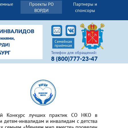
иемные
Проекты РО
Партнеры и
ВОРДИ
спонсоры
-ИНВАЛИДОВ
ениями,
Семейная
ОРДИ)
приёмная
Телефон для обращений:
БУРГ
8 (800)777-23-47
ий Конкурс лучших практик СО НКО в
 детям-инвалидам и инвалидам с детства
 их семьям «Меняем мир вместе» проведен