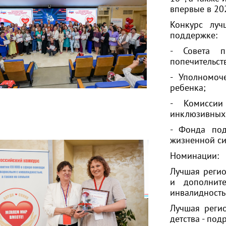
впервые в 20
Конкурс лу
поддержке:
- Совета п
попечительст
- Уполномоч
ребенка;
- Комисси
инклюзивных
- Фонда под
жизненной си
Номинации:
Лучшая регио
и дополнит
инвалидност
Лучшая реги
детства - под