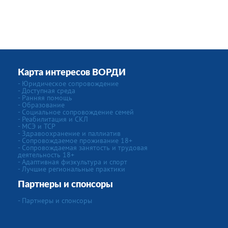
Карта интересов ВОРДИ
- Юридическое сопровождение
- Доступная среда
- Ранняя помощь
- Образование
- Социальное сопровождение семей
- Реабилитация и СКЛ
- МСЭ и ТСР
- Здравоохранение и паллиатив
- Сопровождаемое проживание 18+
- Сопровождаемая занятость и трудовая
деятельность 18+
- Адаптивная физкультура и спорт
- Лучшие региональные практики
Партнеры и спонсоры
- Партнеры и спонсоры