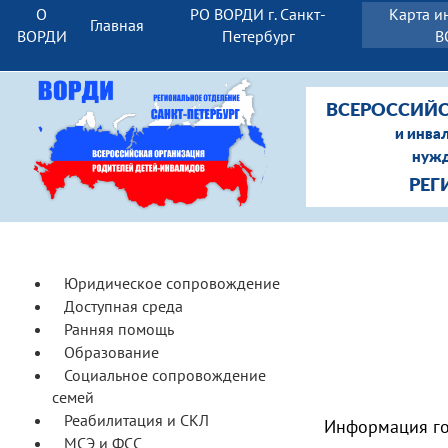
О
РО ВОРДИ г. Санкт-
Карта и
Главная
ВОРДИ
Петербург
В
ВСЕРОССИЙС
и инва
нужд
РЕГ
Юридическое сопровождение
Доступная среда
Ранняя помощь
Образование
Социальное сопровождение
семей
Реабилитация и СКЛ
Информация го
МСЭ и ФСС